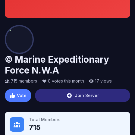
© Marine Expeditionary
Force N.W.A
715
members
0
votes this month
17
views
Vote
Join Server
Total Members
715