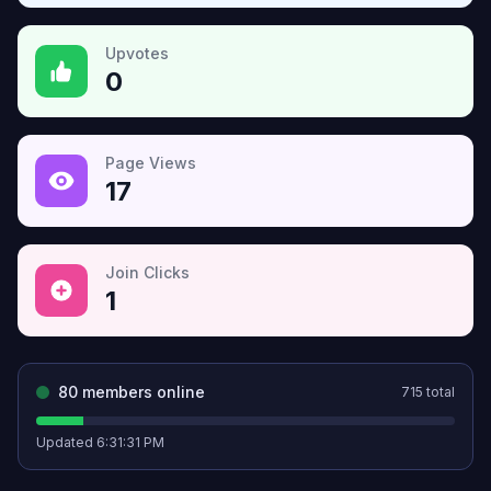
Upvotes
0
Page Views
17
Join Clicks
1
80
members online
715
total
Updated
6:31:31 PM