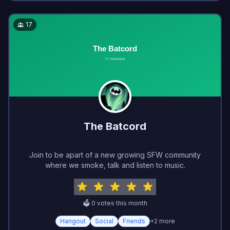
17
The Batcord
Join to be apart of a new growing SFW community
where we smoke, talk and listen to music.
🗳️
0
vote
s
this month
Hangout
Social
Friends
+
2
more