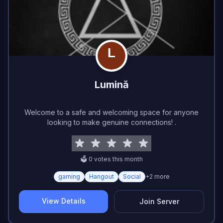
Lumină
Welcome to a safe and welcoming space for anyone
looking to make genuine connections! .
🗳️
0
vote
s
this month
gaming
Hangout
Social
+
2
more
View Details
Join Server