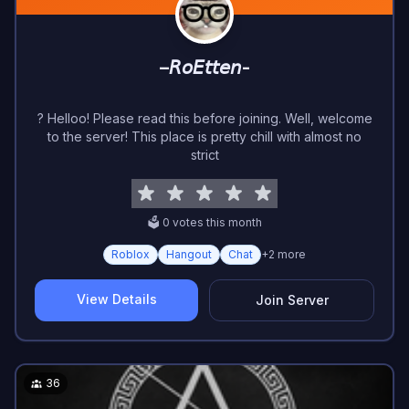
–𝘙𝘰𝘌𝘵𝘵𝘦𝘯-
? Helloo! Please read this before joining. Well, welcome
to the server! This place is pretty chill with almost no
strict
🗳️
0
vote
s
this month
Roblox
Hangout
Chat
+
2
more
View Details
Join Server
36